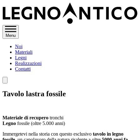
Menu
Noi
Materiali
Legni
Realizzazioni
Contatti
Tavolo lastra fossile
Materiale di recupero
tronchi
Legno
fossile (oltre 5.000 anni)
Immergetevi nella storia con questo esclusivo
tavolo in legno
fossile
, un capolavoro della natura risalente a oltre
5000 anni fa
.