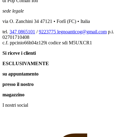
di Pop Coman Ion
sede legale
via O. Zanchini 34 47121 • Forlì (FC) • Italia
tel.
347 0865101
/
9223775
legnoanticog@gmail.com
p.i.
02701710408
c.f. ppcinio66h04z129i codice sdi M5UXCR1
Si riceve i clienti
ESCLUSIVAMENTE
su appuntamento
presso il nostro
magazzino
I nostri social