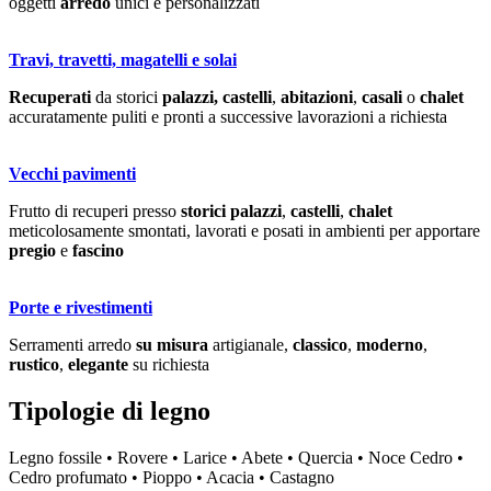
oggetti
arredo
unici e personalizzati
Travi, travetti, magatelli e solai
Recuperati
da storici
palazzi,
castelli
,
abitazioni
,
casali
o
chalet
accuratamente puliti e pronti a successive lavorazioni a richiesta
Vecchi pavimenti
Frutto di recuperi presso
storici palazzi
,
castelli
,
chalet
meticolosamente smontati, lavorati e posati in ambienti per apportare
pregio
e
fascino
Porte e rivestimenti
Serramenti arredo
su misura
artigianale,
classico
,
moderno
,
rustico
,
elegante
su richiesta
Tipologie di
legno
Legno fossile • Rovere • Larice • Abete • Quercia • Noce Cedro •
Cedro profumato • Pioppo • Acacia • Castagno