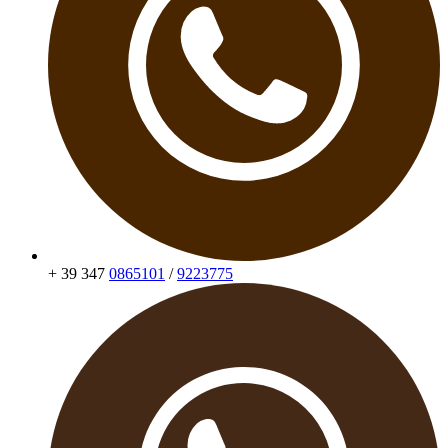
+ 39 347
0865101
/
9223775