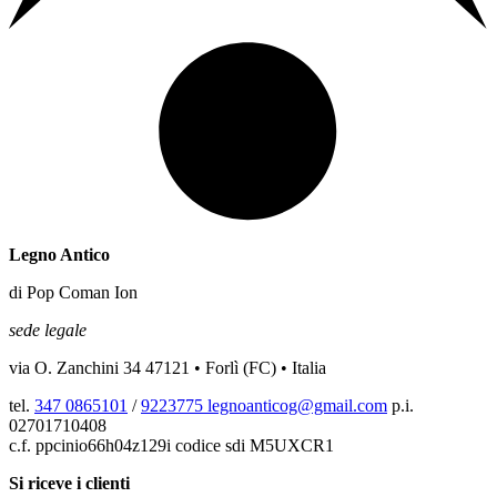
Legno Antico
di Pop Coman Ion
sede legale
via O. Zanchini 34 47121 • Forlì (FC) • Italia
tel.
347 0865101
/
9223775
legnoanticog@gmail.com
p.i.
02701710408
c.f. ppcinio66h04z129i codice sdi M5UXCR1
Si riceve i clienti