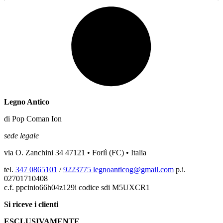
Legno Antico
di Pop Coman Ion
sede legale
via O. Zanchini 34 47121 • Forlì (FC) • Italia
tel.
347 0865101
/
9223775
legnoanticog@gmail.com
p.i.
02701710408
c.f. ppcinio66h04z129i codice sdi M5UXCR1
Si riceve i clienti
ESCLUSIVAMENTE