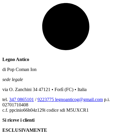
Legno Antico
di Pop Coman Ion
sede legale
via O. Zanchini 34 47121 • Forlì (FC) • Italia
tel.
347 0865101
/
9223775
legnoanticog@gmail.com
p.i.
02701710408
c.f. ppcinio66h04z129i codice sdi M5UXCR1
Si riceve i clienti
ESCLUSIVAMENTE