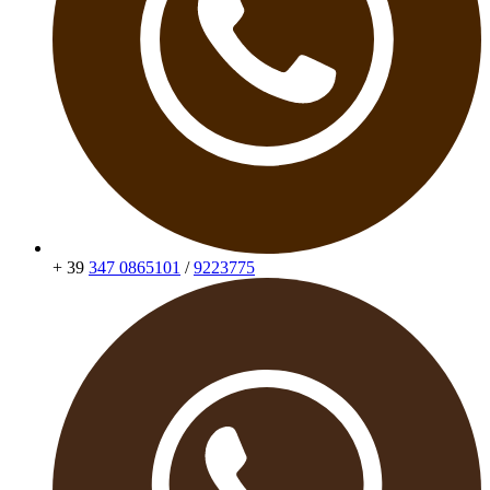
+ 39
347 0865101
/
9223775