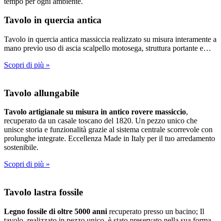
tempo per ogni ambiente.
Tavolo in quercia antica
Tavolo in quercia antica massiccia realizzato su misura interamente a
mano previo uso di ascia scalpello motosega, struttura portante e…
Scopri di più »
Tavolo allungabile
Tavolo artigianale su misura in antico rovere massiccio
,
recuperato da un casale toscano del 1820. Un pezzo unico che
unisce storia e funzionalità grazie al sistema centrale scorrevole con
prolunghe integrate. Eccellenza Made in Italy per il tuo arredamento
sostenibile.
Scopri di più »
Tavolo lastra fossile
Legno fossile di oltre 5000 anni
recuperato presso un bacino; Il
tavolo, realizzato in pezzo unico, è stato preservato nella sua forma